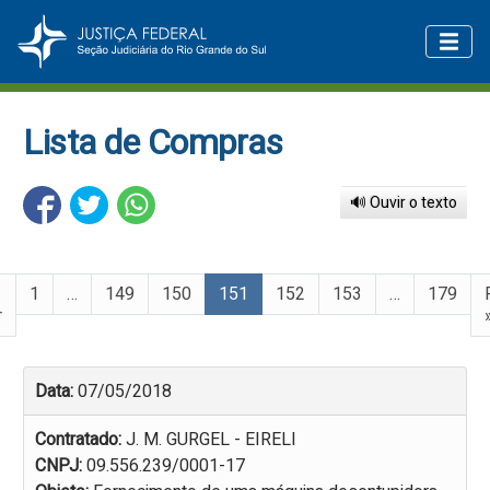
Lista de Compras
🔊 Ouvir o texto
1
…
149
150
151
152
153
…
179
r
Data:
07/05/2018
Contratado:
J. M. GURGEL - EIRELI
CNPJ:
09.556.239/0001-17