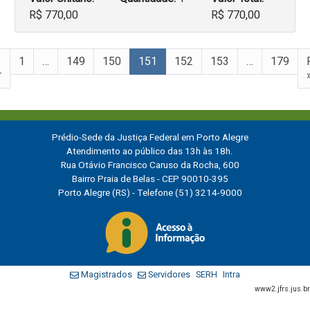
R$ 770,00
R$ 770,00
1
…
149
150
151
152
153
…
179
r
Prédio-Sede da Justiça Federal em Porto Alegre
Atendimento ao público das 13h às 18h.
Rua Otávio Francisco Caruso da Rocha, 600
Bairro Praia de Belas - CEP 90010-395
Porto Alegre (RS) - Telefone (51) 3214-9000
Magistrados
Servidores
SERH
Intra
www2.jfrs.jus.br