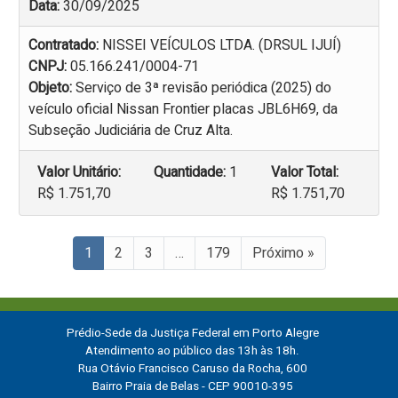
Data:
30/09/2025
Contratado:
NISSEI VEÍCULOS LTDA. (DRSUL IJUÍ)
CNPJ:
05.166.241/0004-71
Objeto:
Serviço de 3ª revisão periódica (2025) do
veículo oficial Nissan Frontier placas JBL6H69, da
Subseção Judiciária de Cruz Alta.
Valor Unitário:
Quantidade:
1
Valor Total:
R$ 1.751,70
R$ 1.751,70
1
2
3
…
179
Próximo »
Prédio-Sede da Justiça Federal em Porto Alegre
Atendimento ao público das 13h às 18h.
Rua Otávio Francisco Caruso da Rocha, 600
Bairro Praia de Belas - CEP 90010-395