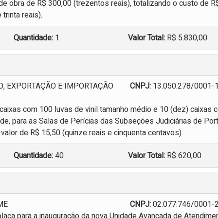
o de obra de R$ 300,00 (trezentos reais), totalizando o custo de R
trinta reais).
Quantidade:
1
Valor Total:
R$ 5.830,00
O, EXPORTAÇÃO E IMPORTAÇÃO
CNPJ:
13.050.278/0001-
) caixas com 100 luvas de vinil tamanho médio e 10 (dez) caixas 
nde, para as Salas de Perícias das Subseções Judiciárias de Por
valor de R$ 15,50 (quinze reais e cinquenta centavos).
Quantidade:
40
Valor Total:
R$ 620,00
 ME
CNPJ:
02.077.746/0001-
placa para a inauguração da nova Unidade Avançada de Atendime