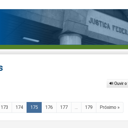
s
🔊 Ouvir o
173
174
175
176
177
…
179
Próximo »