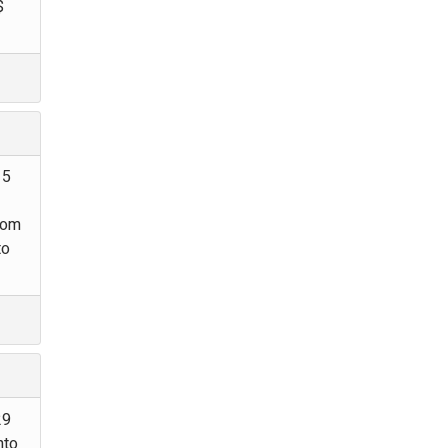
$
15
com
to
29
nto