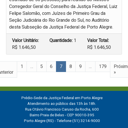
Corregedor Geral do Conselho da Justiça Federal, Luiz
Felipe Salomão, com Juízes de Primeiro Grau da
Seção Judiciária do Rio Grande do Sul, no Auditório
desta Subseção da Justiça Federal de Porto Alegre.
Valor Unitário:
Quantidade:
1
Valor Total:
R$ 1.646,50
R$ 1.646,50
«
1
…
5
6
7
8
9
…
179
Próxim
nterior
»
Prédio-Sede da Justiça Federal em Porto Alegre
Atendimento ao público das 13h às 18h.
Rua Otávio Francisco Caruso da Rocha, 600
Bairro Praia de Belas - CEP 90010-395
Porto Alegre (RS) - Telefone (51) 3214-9000