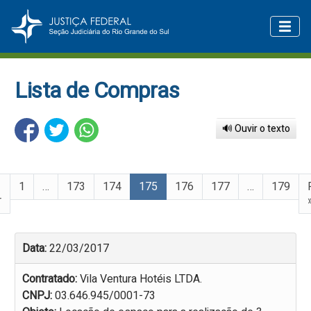
Lista de Compras
🔊 Ouvir o texto
1
…
173
174
175
176
177
…
179
r
Data:
22/03/2017
Contratado:
Vila Ventura Hotéis LTDA.
CNPJ:
03.646.945/0001-73