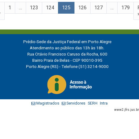
1
…
123
124
125
126
127
…
179
r
Prédio-Sede da Justiça Federal em Porto Alegre
Atendimento ao público das 13h às 18h.
Rua Otávio Francisco Caruso da Rocha, 600
Bairro Praia de Belas - CEP 90010-395
Porto Alegre (RS) - Telefone (51) 3214-9000
Magistrados
Servidores
SERH
Intra
www2.jfrs.jus.br