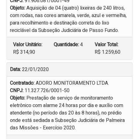
CNPJ:
91.906.081/0001-49
Objeto:
Aquisição de 04 (quatro) lixeiras de 240 litros,
com rodas, nas cores amarela, verde, azul e vermelha,
para recolhimento e destinação correta do lixo
reciclável da Subseção Judiciária de Passo Fundo.
Valor Unitário:
Quantidade:
4
Valor Total:
R$ 314,90
R$ 1.259,60
Data:
22/01/2020
Contratado:
ADORO MONITORAMENTO LTDA.
CNPJ:
11.327.726/0001-50
Objeto:
Prestação de serviço de monitoramento
eletrônico com alarme 24 horas por dia e auxílio com
atendente (no período das 20 às 8 horas), no prédio
onde está sediada a Subseção Judiciária de Palmeira
das Missões - Exercício 2020.