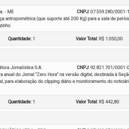
a. - ME
CNPJ:
07.559.280/0001-
a antropométrica (que suporte até 200 Kg) para a sala de períci
zinho.
Quantidade:
1
Valor Total:
R$ 1.050,00
tora Jornalística S.A.
CNPJ:
92.821.701/0001-
 anual do Jornal "Zero Hora" na versão digital, destinada à Seç
, para elaboração do clipping diário e monitoramento do noticiár
Quantidade:
1
Valor Total:
R$ 442,80