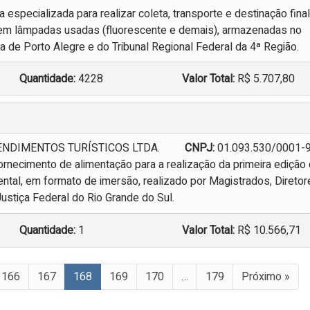
especializada para realizar coleta, transporte e destinação final
em lâmpadas usadas (fluorescente e demais), armazenadas no
a de Porto Alegre e do Tribunal Regional Federal da 4ª Região.
Quantidade:
4228
Valor Total:
R$ 5.707,80
NDIMENTOS TURÍSTICOS LTDA.
CNPJ:
01.093.530/0001-
rnecimento de alimentação para a realização da primeira edição
ntal, em formato de imersão, realizado por Magistrados, Diretor
ustiça Federal do Rio Grande do Sul.
Quantidade:
1
Valor Total:
R$ 10.566,71
166
167
168
169
170
…
179
Próximo »