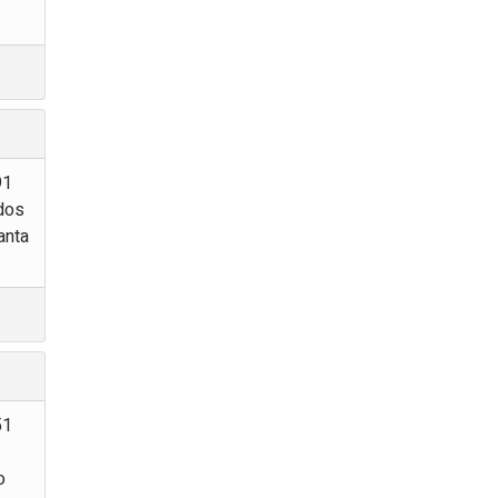
91
 dos
anta
51
o