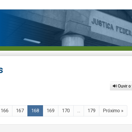
s
🔊 Ouvir o
166
167
168
169
170
…
179
Próximo »