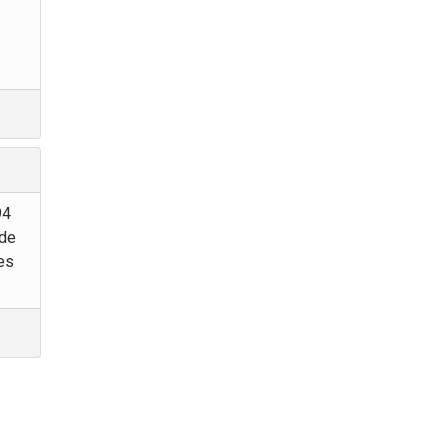
94
 de
es