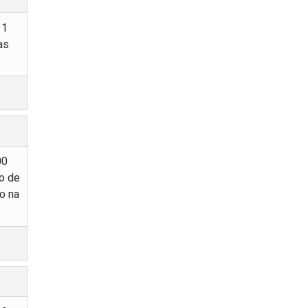
11
as
00
ão de
io na