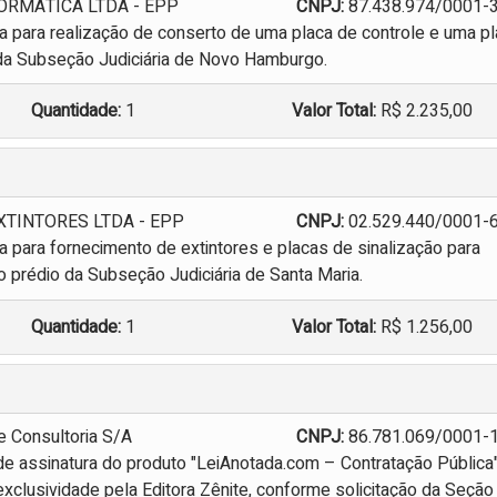
ORMÁTICA LTDA - EPP
CNPJ:
87.438.974/0001-
 para realização de conserto de uma placa de controle e uma p
a da Subseção Judiciária de Novo Hamburgo.
Quantidade:
1
Valor Total:
R$ 2.235,00
XTINTORES LTDA - EPP
CNPJ:
02.529.440/0001-
 para fornecimento de extintores e placas de sinalização para
 prédio da Subseção Judiciária de Santa Maria.
Quantidade:
1
Valor Total:
R$ 1.256,00
e Consultoria S/A
CNPJ:
86.781.069/0001-
de assinatura do produto "LeiAnotada.com – Contratação Pública
xclusividade pela Editora Zênite, conforme solicitação da Seção