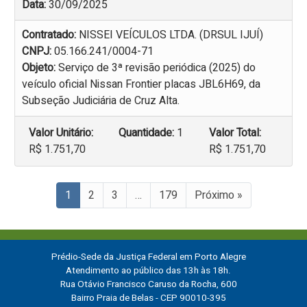
Data:
30/09/2025
Contratado:
NISSEI VEÍCULOS LTDA. (DRSUL IJUÍ)
CNPJ:
05.166.241/0004-71
Objeto:
Serviço de 3ª revisão periódica (2025) do
veículo oficial Nissan Frontier placas JBL6H69, da
Subseção Judiciária de Cruz Alta.
Valor Unitário:
Quantidade:
1
Valor Total:
R$ 1.751,70
R$ 1.751,70
1
2
3
…
179
Próximo »
Prédio-Sede da Justiça Federal em Porto Alegre
Atendimento ao público das 13h às 18h.
Rua Otávio Francisco Caruso da Rocha, 600
Bairro Praia de Belas - CEP 90010-395